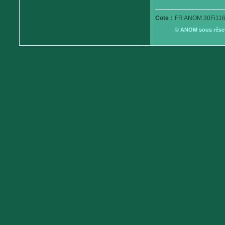
Cote :
FR ANOM 30Fi116
© ANOM sous réserv