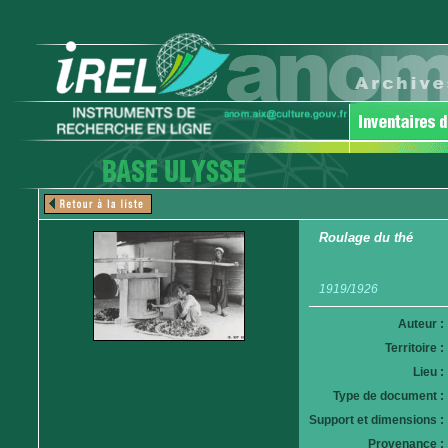
Roulage du thé
1919/1926
Auteur :
Territoire :
Lieu :
Type de document :
Support et dimensions :
Provenance :