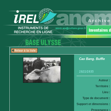
Cao Bang. Buffle
1921/1935
Auteur :
Territoire :
Lieu :
Type de document :
Support et dimensions :
Provenance :