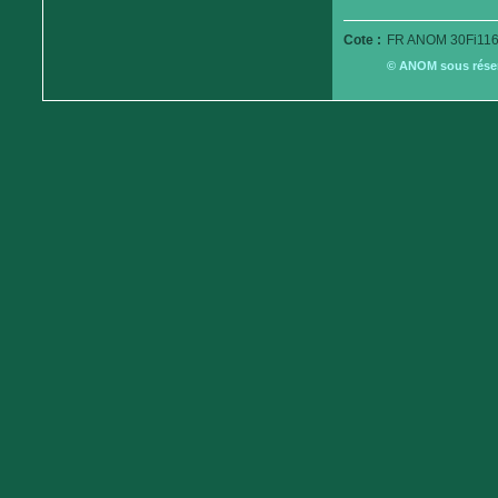
Cote :
FR ANOM 30Fi116
© ANOM sous réserv