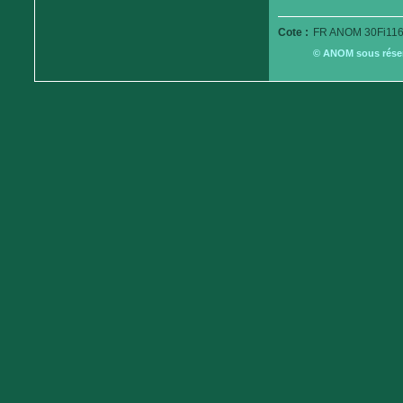
Cote :
FR ANOM 30Fi116
© ANOM sous réserv