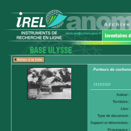
Porteurs de cochons
1919/1926
Auteur :
Territoire :
Lieu :
Type de document :
Support et dimensions :
Provenance :