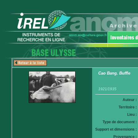
Cao Bang. Buffle
1921/1935
Auteur :
Territoire :
Lieu :
Type de document :
Support et dimensions :
Provenance :