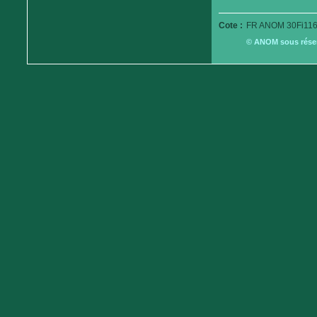
Cote :
FR ANOM 30Fi116
© ANOM sous réserv