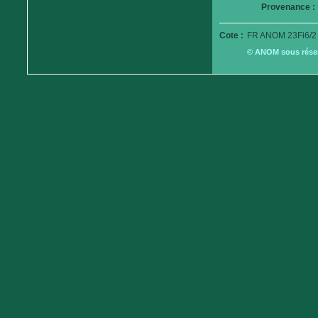
Provenance :
Cote :
FR ANOM 23Fi6/2
© ANOM sous réserv