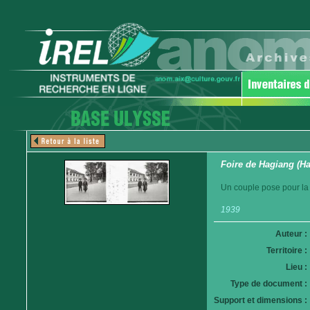
Foire de Hagiang (H
Un couple pose pour la
1939
Auteur :
Territoire :
Lieu :
Type de document :
Support et dimensions :