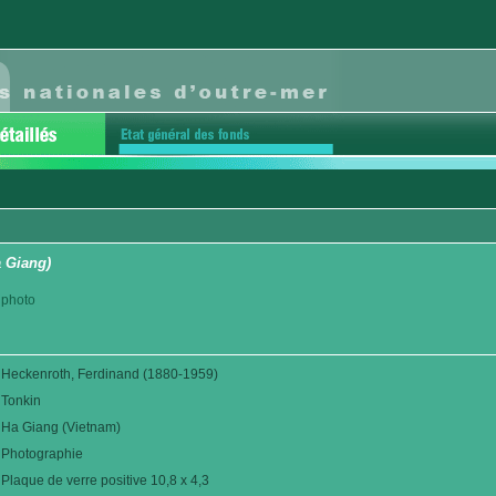
a Giang)
 photo
Heckenroth, Ferdinand (1880-1959)
Tonkin
Ha Giang (Vietnam)
Photographie
Plaque de verre positive 10,8 x 4,3