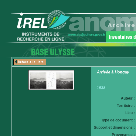
Arrivée à Hongay
1938
Auteur :
Territoire :
Lieu :
Type de document :
Support et dimensions :
Provenance :