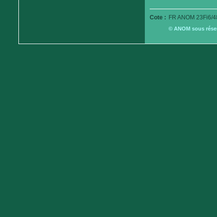
Cote :
FR ANOM 23Fi6/4
© ANOM sous réserv