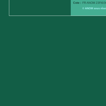
Cote :
FR ANOM 23Fi6/3
© ANOM sous réserv