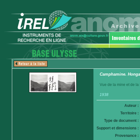
Camphamine. Hong
Vue de la mine et de la
1938
Auteur :
Territoire :
Type de document :
Support et dimensions :
Provenance :