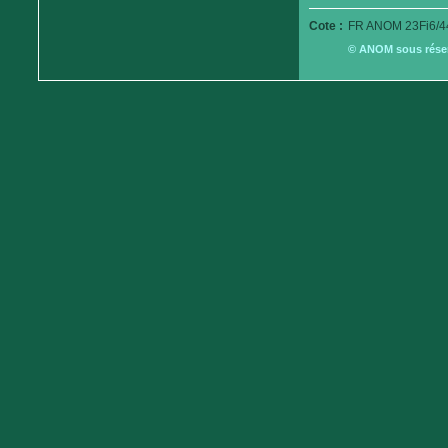
Cote :
FR ANOM 23Fi6/4
© ANOM sous réserv