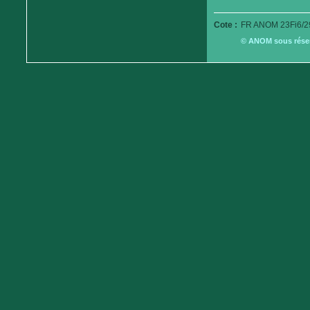
Cote :
FR ANOM 23Fi6/2
© ANOM sous réserv