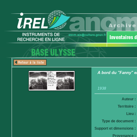
A bord du "Fanny" en
1938
Auteur :
Territoire :
Lieu :
Type de document :
Support et dimensions :
Provenance :