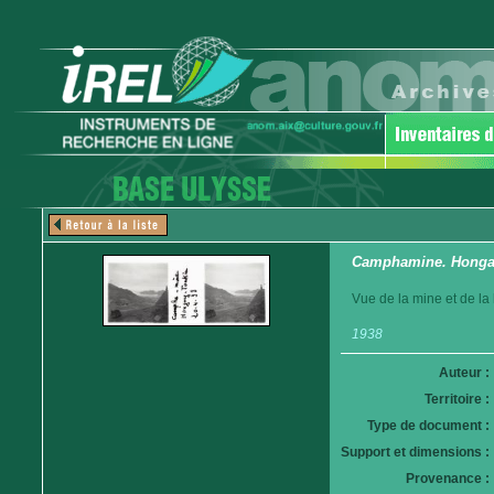
Camphamine. Hong
Vue de la mine et de la
1938
Auteur :
Territoire :
Type de document :
Support et dimensions :
Provenance :