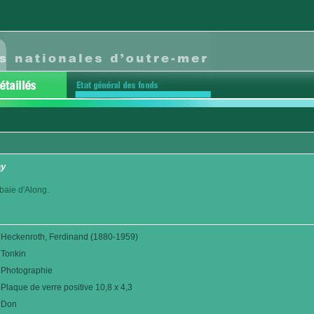
ay
 baie d'Along.
Heckenroth, Ferdinand (1880-1959)
Tonkin
Photographie
Plaque de verre positive 10,8 x 4,3
Don