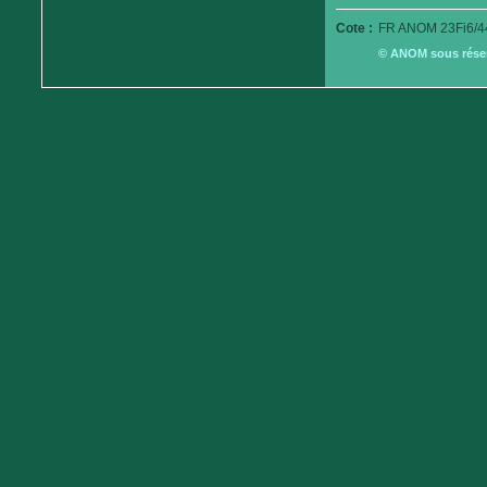
Cote :
FR ANOM 23Fi6/4
© ANOM sous réserv