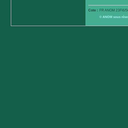
Cote :
FR ANOM 23Fi6/5
© ANOM sous réserv