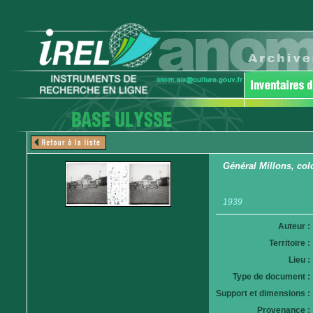
Général Millons, col
1939
Auteur :
Territoire :
Lieu :
Type de document :
Support et dimensions :
Provenance :