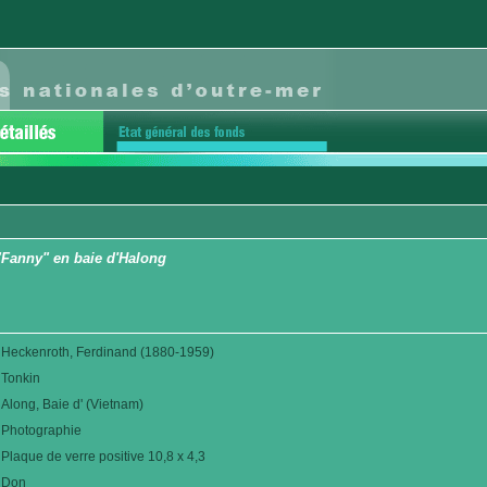
Fanny" en baie d'Halong
Heckenroth, Ferdinand (1880-1959)
Tonkin
Along, Baie d' (Vietnam)
Photographie
Plaque de verre positive 10,8 x 4,3
Don