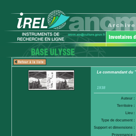
Le commandant du "
1938
Auteur :
Territoire :
Lieu :
Type de document :
Support et dimensions :
Provenance :