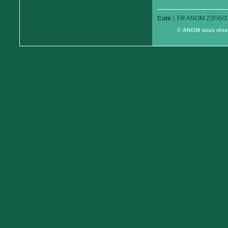
Cote :
FR ANOM 23Fi6/3
© ANOM sous réserv