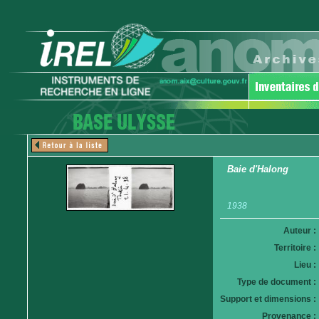
Baie d'Halong
1938
Auteur :
Territoire :
Lieu :
Type de document :
Support et dimensions :
Provenance :