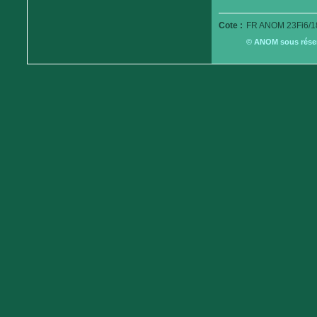
Cote :
FR ANOM 23Fi6/1
© ANOM sous réserv