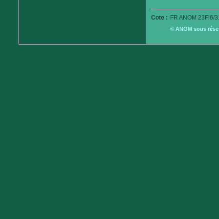
Cote :
FR ANOM 23Fi6/3
© ANOM sous réserv