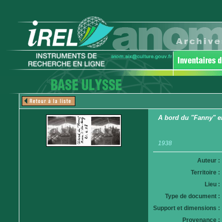
A bord du "Fanny" en
1938
Auteur :
Territoire :
Lieu :
Type de document :
Support et dimensions :
Provenance :