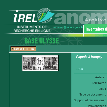
Pagode à Hongay
1938
Auteur :
Territoire :
Lieu :
Type de document :
Support et dimensions :
Provenance :