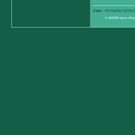
Cote :
FR ANOM 23Fi6/3
© ANOM sous réserv