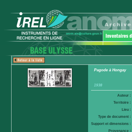
Pagode à Hongay
1938
Auteur :
Territoire :
Lieu :
Type de document :
Support et dimensions :
Provenance :