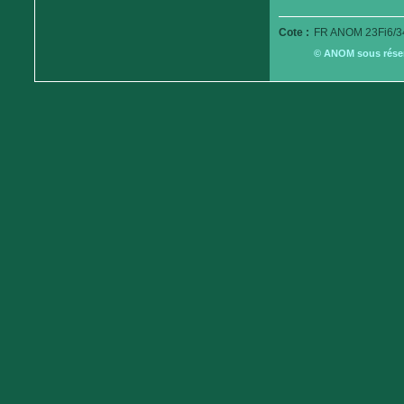
Cote :
FR ANOM 23Fi6/3
© ANOM sous réserv