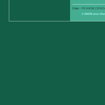
Cote :
FR ANOM 23Fi6/3
© ANOM sous réserv