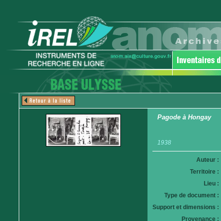
Pagode à Hongay
1938
Auteur :
Territoire :
Lieu :
Type de document :
Support et dimensions :
Provenance :