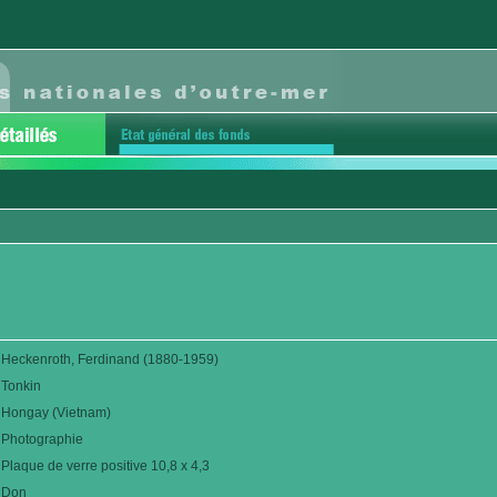
Heckenroth, Ferdinand (1880-1959)
Tonkin
Hongay (Vietnam)
Photographie
Plaque de verre positive 10,8 x 4,3
Don