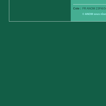
Cote :
FR ANOM 23Fi6/3
© ANOM sous réserv