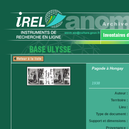
Pagode à Hongay
1938
Auteur :
Territoire :
Lieu :
Type de document :
Support et dimensions :
Provenance :