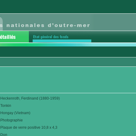
Heckenroth, Ferdinand (1880-1959)
Tonkin
Hongay (Vietnam)
Photographie
Plaque de verre positive 10,8 x 4,3
Don