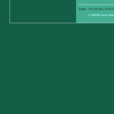
Cote :
FR ANOM 23Fi6/3
© ANOM sous réserv