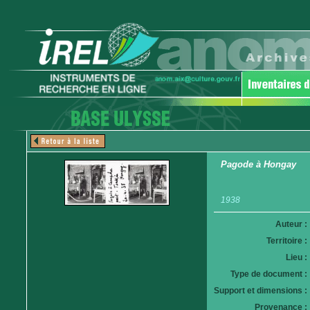
Pagode à Hongay
1938
Auteur :
Territoire :
Lieu :
Type de document :
Support et dimensions :
Provenance :