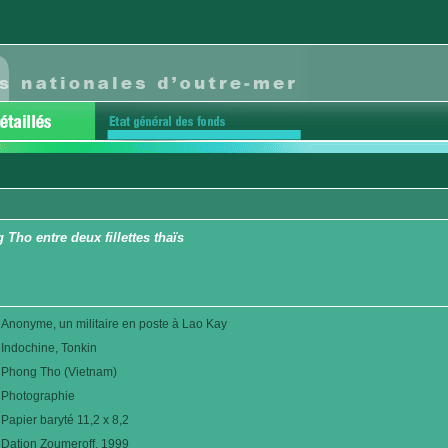
Tho entre deux fillettes thaïs
Anonyme, un militaire en poste à Lao Kay
Indochine, Tonkin
Phong Tho (Vietnam)
Photographie
Papier baryté 11,2 x 8,2
Dation Zoumeroff. 1999