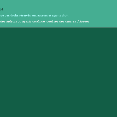
84
e des droits réservés aux auteurs et ayants droit
 des auteurs ou ayants droit non identifiés des œuvres diffusées