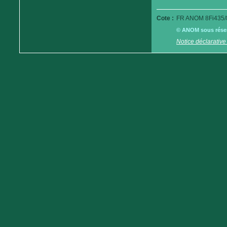
Cote :
FR ANOM 8Fi435/
© ANOM sous réserv
Notice déclarative