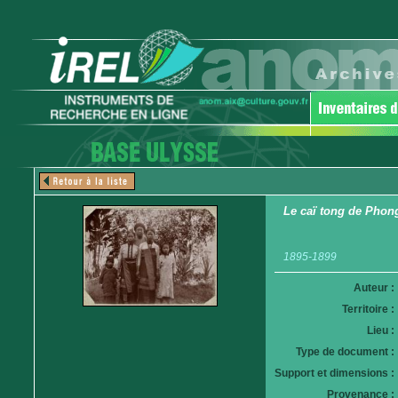
Le caï tong de Phong 
1895-1899
Auteur :
Territoire :
Lieu :
Type de document :
Support et dimensions :
Provenance :