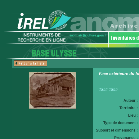
Face extérieure du l
1895-1899
Auteur :
Territoire :
Lieu :
Type de document :
Support et dimensions :
Provenance :