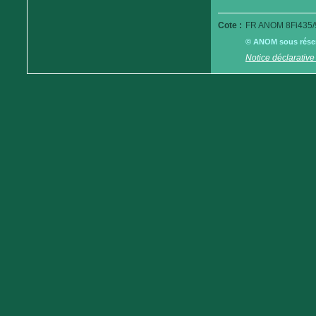
Cote :
FR ANOM 8Fi435/
© ANOM sous réserv
Notice déclarative