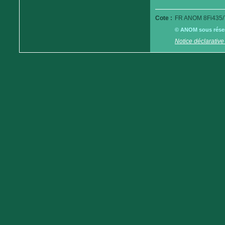
Cote :
FR ANOM 8Fi435/
© ANOM sous réserv
Notice déclarative