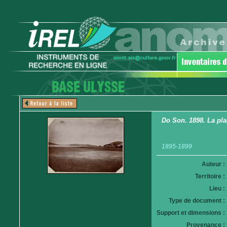
Do Son. 1898. La pla
1895-1899
Auteur :
Territoire :
Lieu :
Type de document :
Support et dimensions :
Provenance :