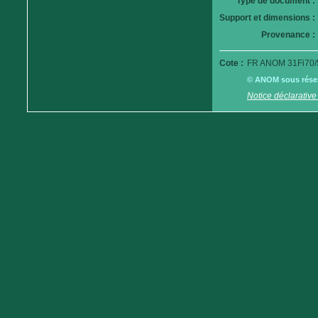
Type de document :
Support et dimensions :
Provenance :
Cote :
FR ANOM 31Fi70/
© ANOM sous réserv
Notice déclarative