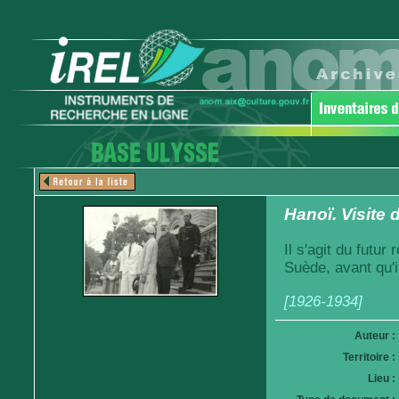
Hanoï. Visite
Il s'agit du futur
Suède, avant qu'i
[1926-1934]
Auteur :
Territoire :
Lieu :