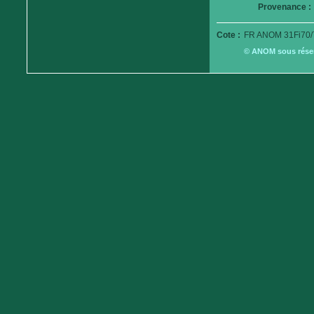
Provenance :
Cote :
FR ANOM 31Fi70/
© ANOM sous réserv