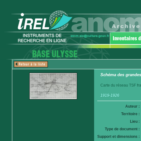
Schéma des grandes 
Carte du réseau TSF fra
1919-1926
Auteur :
Territoire :
Lieu :
Type de document :
Support et dimensions :