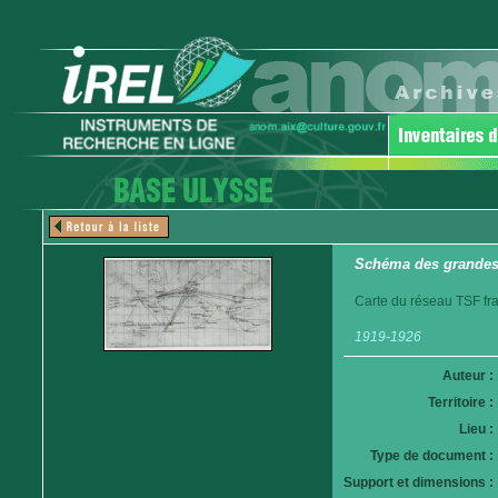
Schéma des grandes 
Carte du réseau TSF fra
1919-1926
Auteur :
Territoire :
Lieu :
Type de document :
Support et dimensions :