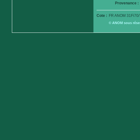
Provenance :
Cote :
FR ANOM 31Fi70/
© ANOM sous réserv