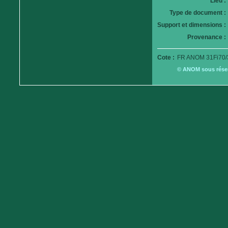
Lieu :
Type de document :
Support et dimensions :
Provenance :
Cote :
FR ANOM 31Fi70/
© ANOM sous réserv