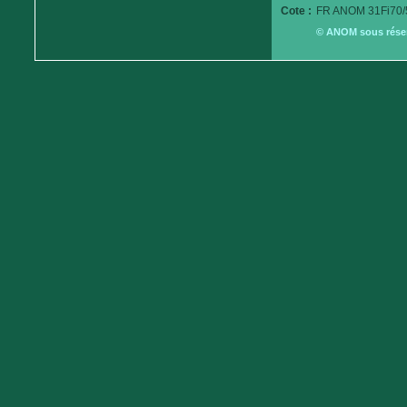
Cote :
FR ANOM 31Fi70/
© ANOM sous réserv