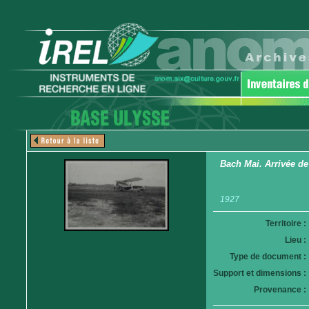
Bach Mai. Arrivée de
1927
Territoire :
Lieu :
Type de document :
Support et dimensions :
Provenance :