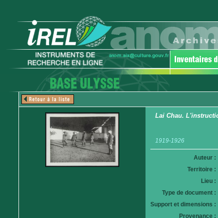
Lai Chau. L'instructi
1919-1926
Auteur :
Territoire :
Lieu :
Type de document :
Support et dimensions :
Provenance :