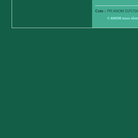
Cote :
FR ANOM 31Fi70/
© ANOM sous réserv