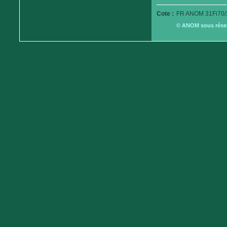
Cote :
FR ANOM 31Fi70/
© ANOM sous réserv