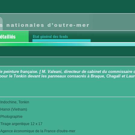
e peinture française. [ M. Valeani, directeur de cabinet du commissaire 
pour le Tonkin devant les panneaux consacrés à Braque, Chagall et Lau
Indochine, Tonkin
Hanoi (Vietnam)
Photographie
Tirage argentique 12 x 17
Agence économique de la France d'outre-mer