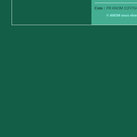
Cote :
FR ANOM 31Fi70/
© ANOM sous réserv