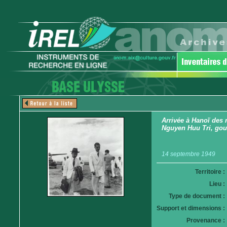
Arrivée à Hanoï des 
Nguyen Huu Tri, gouv
14 septembre 1949
Territoire :
Lieu :
Type de document :
Support et dimensions :
Provenance :