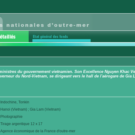
ministres du gouvernement vietnamien. Son Excellence Nguyen Khac Ve (
erneur du Nord-Vietnam, se dirigeant vers le hall de l'aérogare de Gia
Indochine, Tonkin
Hanoi (Vietnam) ; Gia Lam (Vietnam)
Photographie
Tirage argentique 12 x 17
Agence économique de la France d'outre-mer