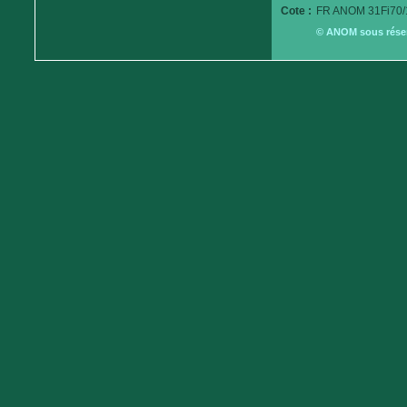
Cote :
FR ANOM 31Fi70/
© ANOM sous réserv