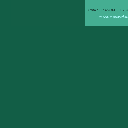
Cote :
FR ANOM 31Fi70/
© ANOM sous réserv