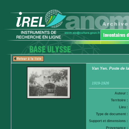
Van Yen. Poste de la
1919-1926
Auteur :
Territoire :
Lieu :
Type de document :
Support et dimensions :
Provenance :