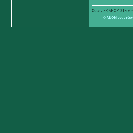
Cote :
FR ANOM 31Fi70/
© ANOM sous réserv