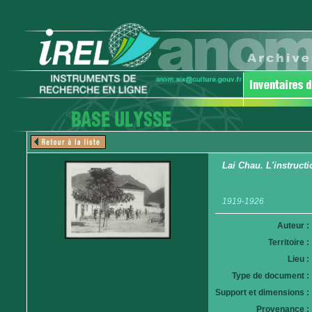
Lai Chau. L'instruct
1919-1926
Auteur :
Territoire :
Lieu :
Type de document :
Support et dimensions :
Provenance :