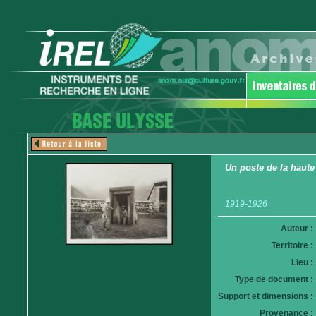
Un poste de la haute
1919-1926
Auteur :
Territoire :
Lieu :
Type de document :
Support et dimensions :
Provenance :