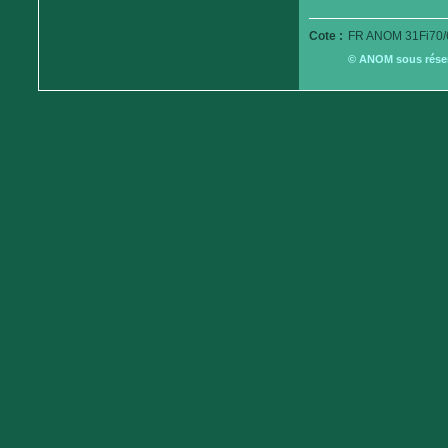
Cote :
FR ANOM 31Fi70/
© ANOM sous réserv