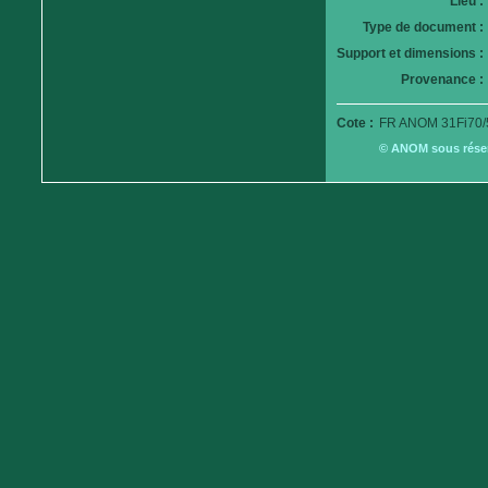
Lieu :
Type de document :
Support et dimensions :
Provenance :
Cote :
FR ANOM 31Fi70/
© ANOM sous réserv