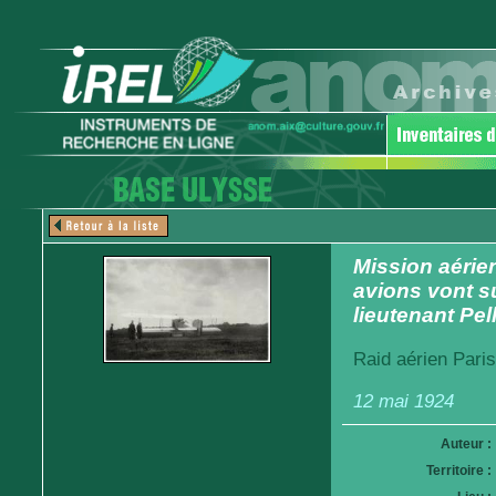
Mission aérien
avions vont su
lieutenant Pel
Raid aérien Pari
12 mai 1924
Auteur :
Territoire :