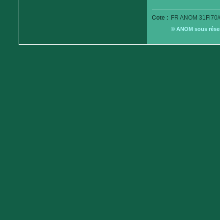
Cote :
FR ANOM 31Fi70/
© ANOM sous réserv