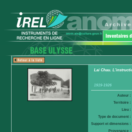
Lai Chau. L'instruct
1919-1926
Auteur :
Territoire :
Lieu :
Type de document :
Support et dimensions :
Provenance :