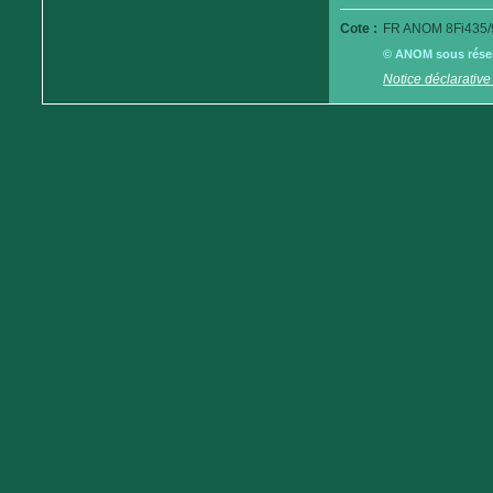
Cote :
FR ANOM 8Fi435/
© ANOM sous réserv
Notice déclarative