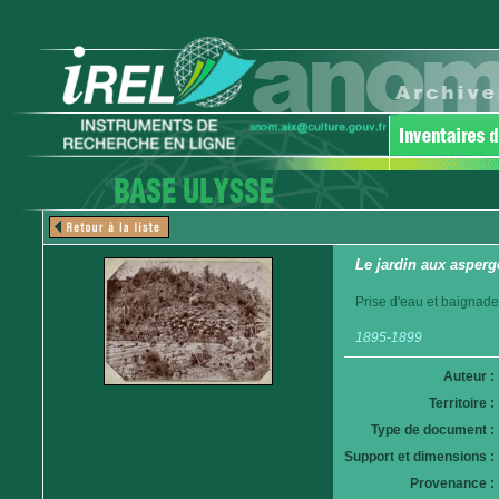
Le jardin aux asper
Prise d'eau et baignade 
1895-1899
Auteur :
Territoire :
Type de document :
Support et dimensions :
Provenance :