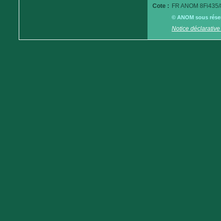
Cote :
FR ANOM 8Fi435/
© ANOM sous réserv
Notice déclarative