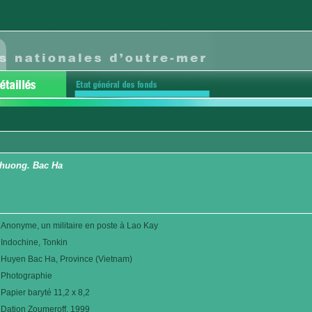
Thuong. Bac Ha
Anonyme, un militaire en poste à Lao Kay
Indochine, Tonkin
Huyen Bac Ha, Province (Vietnam)
Photographie
Papier baryté 11,2 x 8,2
Dation Zoumeroff. 1999