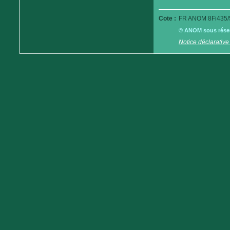
Cote :
FR ANOM 8Fi435/
© ANOM sous réserv
Notice déclarative