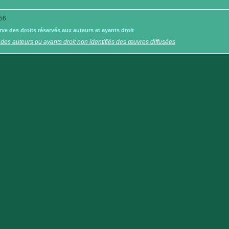
56
e des droits réservés aux auteurs et ayants droit
 des auteurs ou ayants droit non identifiés des œuvres diffusées