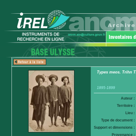
Types meos. Trihn 
1895-1899
Auteur :
Territoire :
Lieu :
Type de document :
Support et dimensions :
Provenance :