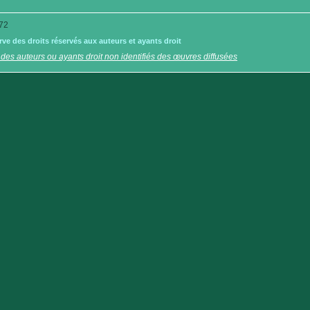
72
e des droits réservés aux auteurs et ayants droit
 des auteurs ou ayants droit non identifiés des œuvres diffusées