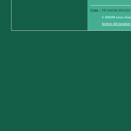
Cote :
FR ANOM 8Fi435/
© ANOM sous réserv
Notice déclarative