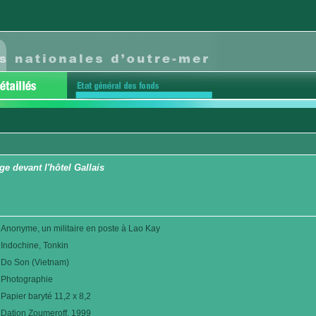
ge devant l'hôtel Gallais
Anonyme, un militaire en poste à Lao Kay
Indochine, Tonkin
Do Son (Vietnam)
Photographie
Papier baryté 11,2 x 8,2
Dation Zoumeroff. 1999