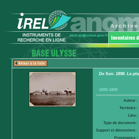
Do Son. 1898. La pla
1895-1899
Auteur :
Territoire :
Lieu :
Type de document :
Support et dimensions :
Provenance :