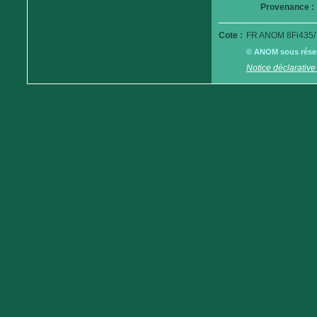
Provenance :
Cote :
FR ANOM 8Fi435/
© ANOM sous réserv
Notice déclarative