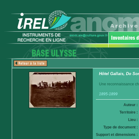
Hôtel Gallais, Do So
Une reconnaissance ch
1895-1899
Auteur :
Territoire :
Lieu :
Type de document :
Support et dimensions :