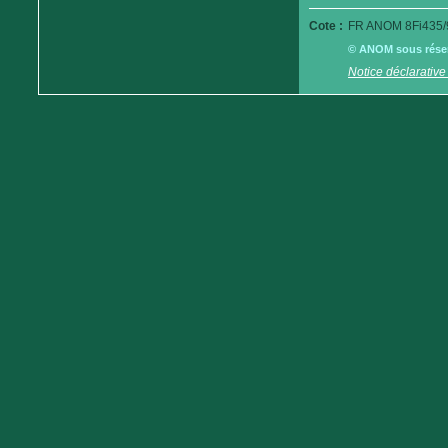
Cote :
FR ANOM 8Fi435/
© ANOM sous réserv
Notice déclarative