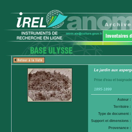
Le jardin aux asper
Prise d'eau et baignade 
1895-1899
Auteur :
Territoire :
Type de document :
Support et dimensions :
Provenance :