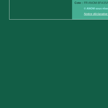
Cote :
FR ANOM 8Fi435/
© ANOM sous réserv
Notice déclarative