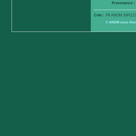
Provenance :
Cote :
FR ANOM 30Fi123
© ANOM sous réserv