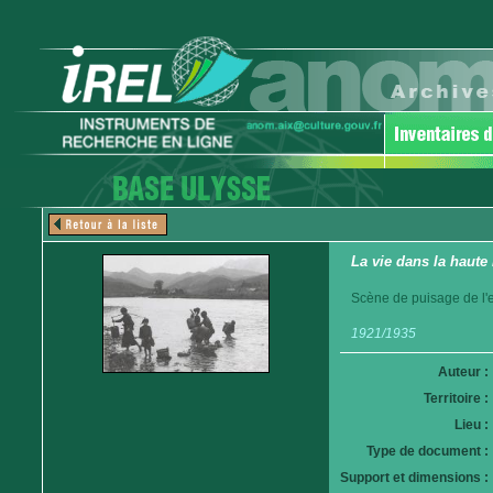
La vie dans la haute
Scène de puisage de l'
1921/1935
Auteur :
Territoire :
Lieu :
Type de document :
Support et dimensions :