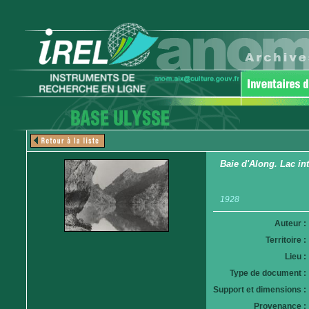
Baie d'Along. Lac int
1928
Auteur :
Territoire :
Lieu :
Type de document :
Support et dimensions :
Provenance :