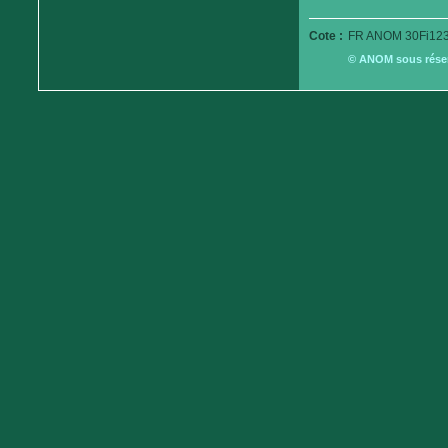
Cote :
FR ANOM 30Fi123
© ANOM sous réserv