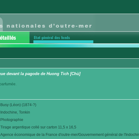
ue devant la pagode de Huong Tich [Chù]
 parfumée.
Busy (Léon) (1874-?)
Indochine, Tonkin
Photographie
Tirage argentique collé sur carton 11,5 x 16,5
Agence économique de la France d'outre-mer/Gouvernement général de l'Indochi