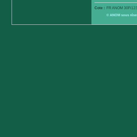
Cote :
FR ANOM 30Fi123
© ANOM sous réserv