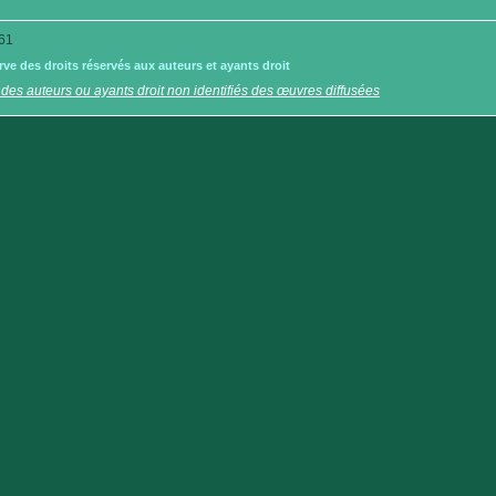
61
e des droits réservés aux auteurs et ayants droit
 des auteurs ou ayants droit non identifiés des œuvres diffusées