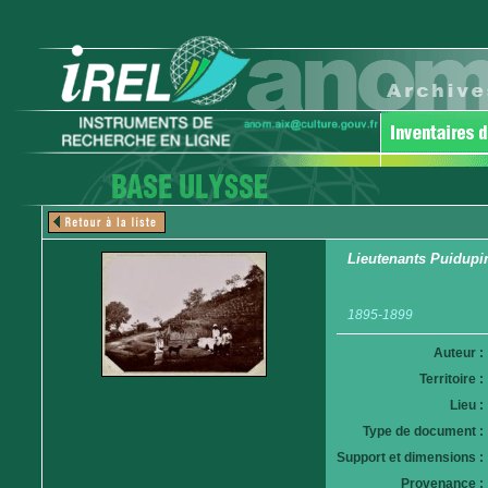
Lieutenants Puidupi
1895-1899
Auteur :
Territoire :
Lieu :
Type de document :
Support et dimensions :
Provenance :