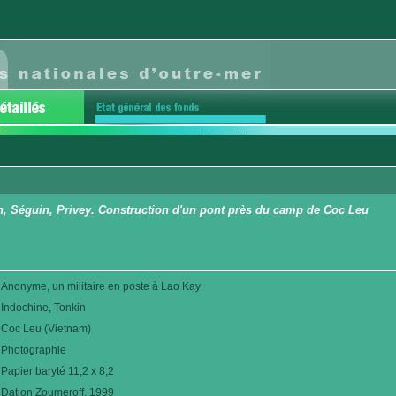
n, Séguin, Privey. Construction d'un pont près du camp de Coc Leu
Anonyme, un militaire en poste à Lao Kay
Indochine, Tonkin
Coc Leu (Vietnam)
Photographie
Papier baryté 11,2 x 8,2
Dation Zoumeroff. 1999