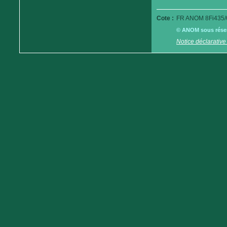
Cote :
FR ANOM 8Fi435/
© ANOM sous réserv
Notice déclarative