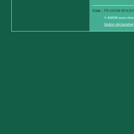
Cote :
FR ANOM 8Fi435/
© ANOM sous réserv
Notice déclarative