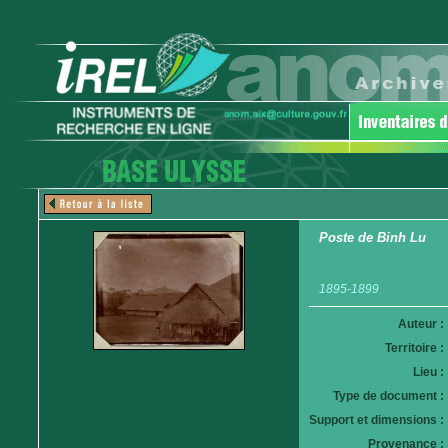
Poste de Binh Lu
1895-1899
Auteur :
Territoire :
Lieu :
Type de document :
Support et dimensions :
Provenance :