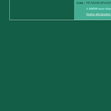
Cote :
FR ANOM 8Fi435/
© ANOM sous réserv
Notice déclarative