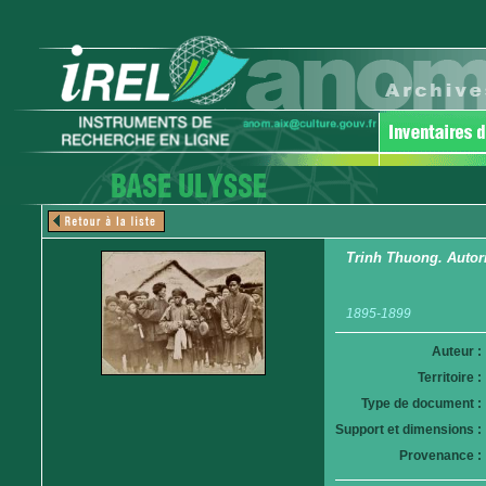
Trinh Thuong. Autori
1895-1899
Auteur :
Territoire :
Type de document :
Support et dimensions :
Provenance :